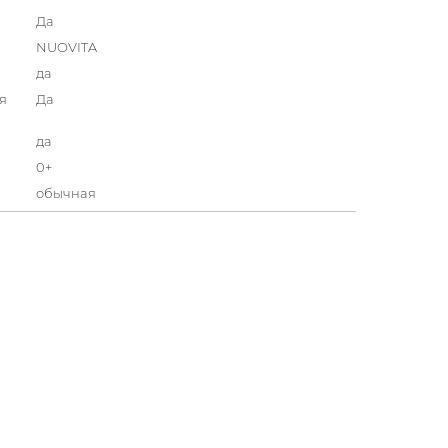
а
Да
NUOVITA
да
я
Да
да
0+
обычная