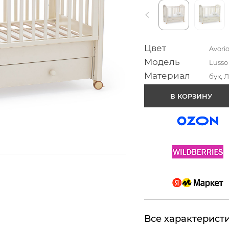
Цвет
Avori
Модель
Lusso
Материал
бук, 
В КОРЗИНУ
Все характерист