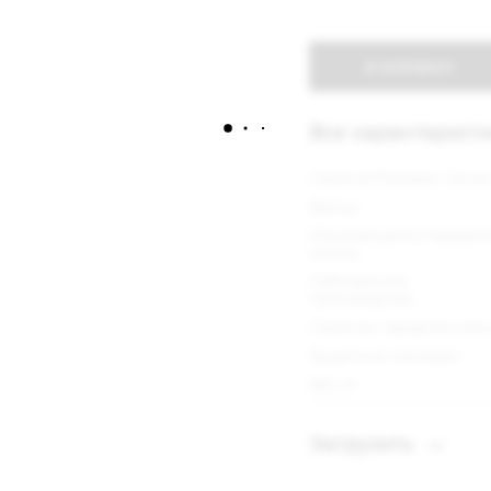
В КОРЗИНУ
Все характерист
Съемная боковая стенк
Бренд
Опускающаяся передня
стенка
Собственное
производство
Съемная передняя стен
Защитные накладки
Вес, кг
Загрузить