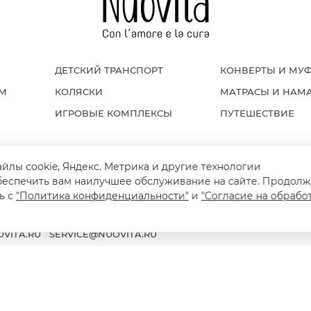
ДЕТСКИЙ ТРАНСПОРТ
КОНВЕРТЫ И МУ
ОМ
КОЛЯСКИ
МАТРАСЫ И НАМ
ИГРОВЫЕ КОМПЛЕКСЫ
ПУТЕШЕСТВИЕ
айлы cookie, Яндекс. Метрика и другие технологии
Я И ВОЗВРАТ
ПОЛИТИКА КОНФИДЕНЦИАЛЬНОСТИ
ПУБЛИЧНАЯ ОФЕРТ
беспечить вам наилучшее обслуживание на сайте. Продолж
ь с
"Политика конфиденциальности"
и
"Согласие на обрабо
VITA.RU
SERVICE@NUOVITA.RU
© 2016-2026 ОФИЦИАЛЬНЫЙ САЙТ КОМПАНИИ