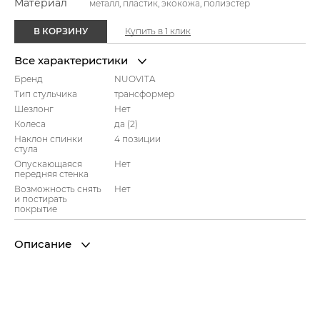
Материал
металл, пластик, экокожа, полиэстер
В КОРЗИНУ
Купить в 1 клик
Все характеристики
Бренд
NUOVITA
Тип стульчика
трансформер
Шезлонг
Нет
Колеса
да (2)
Наклон спинки
4 позиции
стула
Опускающаяся
Нет
передняя стенка
Возможность снять
Нет
и постирать
покрытие
Описание