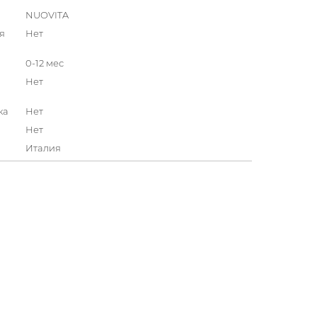
NUOVITA
я
Нет
0-12 мес
Нет
ка
Нет
Нет
Италия