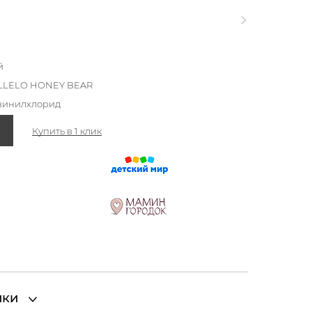
й
LLELO HONEY BEAR
винилхлорид
Купить в 1 клик
ики