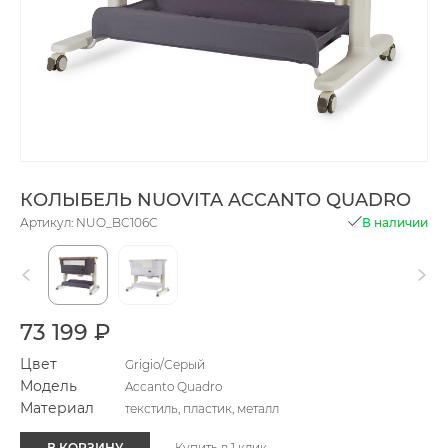
КОЛЫБЕЛЬ NUOVITA ACCANTO QUADRO
Артикул: NUO_BC106C
В наличии
73 199 ₽
Цвет
Grigio/Серый
Модель
Accanto Quadro
Материал
текстиль, пластик, металл
В КОРЗИНУ
Купить в 1 клик