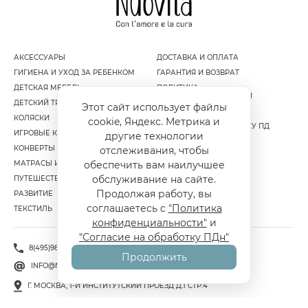
АКСЕССУАРЫ
ДОСТАВКА И ОПЛАТА
ГИГИЕНА И УХОД ЗА РЕБЕНКОМ
ГАРАНТИЯ И ВОЗВРАТ
ДЕТСКАЯ МЕБЕЛЬ
ПОЛИТИКА
КОНФИДЕНЦИАЛЬНОСТИ
ДЕТСКИЙ ТРАНСПОРТ
Этот сайт использует файлы
ПУБЛИЧНАЯ ОФЕРТА
КОЛЯСКИ
cookie, Яндекс. Метрика и
СОГЛАСИЕ НА ОБРАБОТКУ ПД
ИГРОВЫЕ КОМПЛЕКСЫ
другие технологии
КОНВЕРТЫ И МУФТЫ
отслеживания, чтобы
МАТРАСЫ И НАМАТРАСНИКИ
обеспечить вам наилучшее
обслуживание на сайте.
ПУТЕШЕСТВИЕ
Продолжая работу, вы
РАЗВИТИЕ
соглашаетесь с
"Политика
ТЕКСТИЛЬ
конфиденциальности"
и
"Согласие на обработку ПДн"
8(495)981-86-36
Продолжить
INFO@NUOVITA.RU
SERVICE@NUOVITA.RU
Г. МОСКВА, 1-Й ИНСТИТУТСКИЙ ПРОЕЗД Д.1 СТР.4