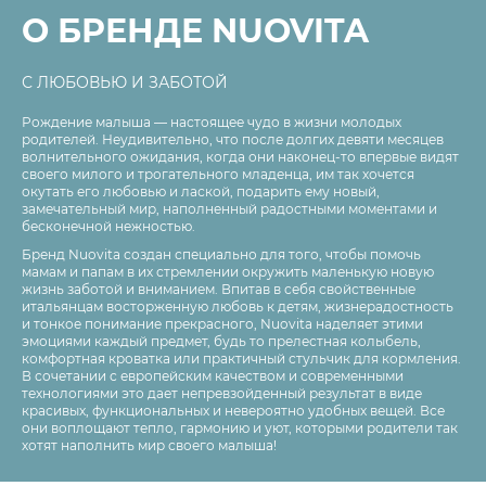
О БРЕНДЕ NUOVITA
С ЛЮБОВЬЮ И ЗАБОТОЙ
Рождение малыша — настоящее чудо в жизни молодых
родителей. Неудивительно, что после долгих девяти месяцев
волнительного ожидания, когда они наконец-то впервые видят
своего милого и трогательного младенца, им так хочется
окутать его любовью и лаской, подарить ему новый,
замечательный мир, наполненный радостными моментами и
бесконечной нежностью.
Бренд Nuovita создан специально для того, чтобы помочь
мамам и папам в их стремлении окружить маленькую новую
жизнь заботой и вниманием. Впитав в себя свойственные
итальянцам восторженную любовь к детям, жизнерадостность
и тонкое понимание прекрасного, Nuovita наделяет этими
эмоциями каждый предмет, будь то прелестная колыбель,
комфортная кроватка или практичный стульчик для кормления.
В сочетании с европейским качеством и современными
технологиями это дает непревзойденный результат в виде
красивых, функциональных и невероятно удобных вещей. Все
они воплощают тепло, гармонию и уют, которыми родители так
хотят наполнить мир своего малыша!