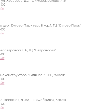
, ул. Хабарова, д.2, ТЦ «Новомосковский»
0-00
айт
 дер., Бутово-Парк тер., 8 кор.1, ТЦ "Бутово Парк"
0-00
айт
овопетровская, 6, ТЦ "Петровский"
0-00
айт
виаконструктора Миля, вл.7, ТРЦ "Миля"
0-00
айт
вантеевская, д.25А, ТЦ «Фабрика», 3 этаж
0-00
айт