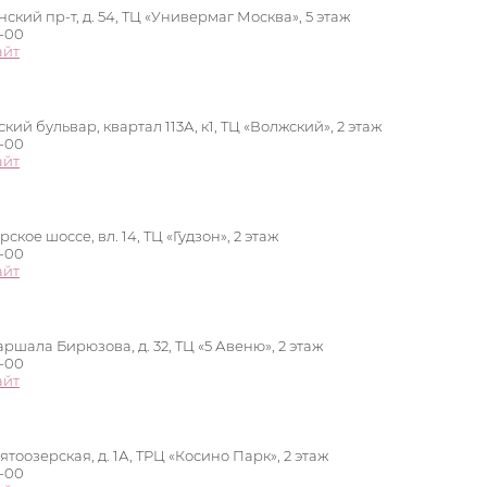
ский пр-т, д. 54, ТЦ «Универмаг Москва», 5 этаж
0-00
айт
кий бульвар, квартал 113А, к1, ТЦ «Волжский», 2 этаж
0-00
айт
кое шоссе, вл. 14, ТЦ «Гудзон», 2 этаж
0-00
айт
аршала Бирюзова, д. 32, ТЦ «5 Авеню», 2 этаж
0-00
айт
ятоозерская, д. 1А, ТРЦ «Косино Парк», 2 этаж
0-00