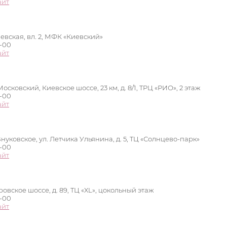
айт
иевская, вл. 2, МФК «Киевский»
0-00
айт
осковский, Киевское шоссе, 23 км, д. 8/1, ТРЦ «РИО», 2 этаж
0-00
айт
Внуковское, ул. Летчика Ульянина, д. 5, ТЦ «Солнцево-парк»
0-00
айт
овское шоссе, д. 89, ТЦ «XL», цокольный этаж
0-00
айт