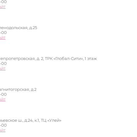
0-00
айт
ленодольская, д.25
0-00
айт
епропетровская, д. 2, ТРК «Глобал-Сити», 1 этаж
0-00
айт
агнитогорская, д.2
0-00
айт
евское ш., д.24, к.1, ТЦ «Улей»
0-00
айт