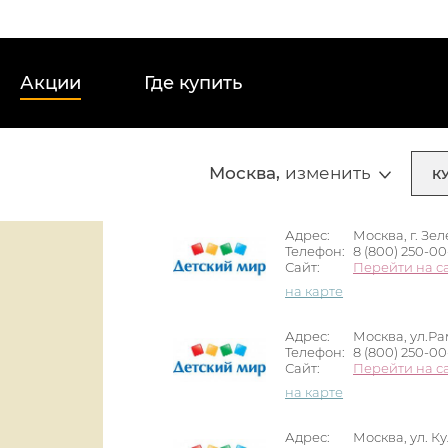
Акции
Где купить
Москва
,
изменить
К
Адрес:
Москва, г. Зе
Телефон:
8 (800) 250-0
Сайт:
Перейти на с
на карте
Адрес:
Москва, ул.Ра
Телефон:
8 (800) 250-0
Сайт:
Перейти на с
на карте
Адрес:
Москва, ул. К