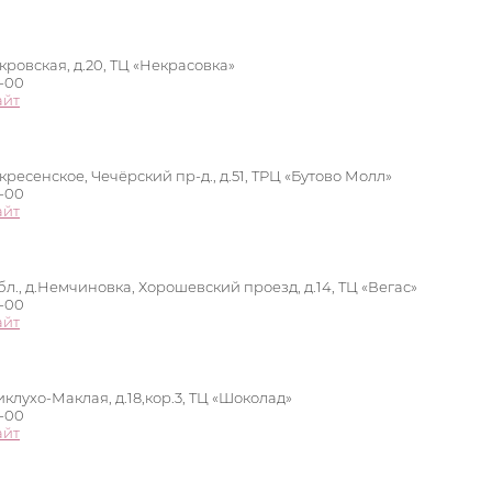
кровская, д.20, ТЦ «Некрасовка»
0-00
айт
кресенское, Чечёрский пр-д., д.51, ТРЦ «Бутово Молл»
0-00
айт
л., д.Немчиновка, Хорошевский проезд, д.14, ТЦ «Вегас»
0-00
айт
иклухо-Маклая, д.18,кор.3, ТЦ «Шоколад»
0-00
айт