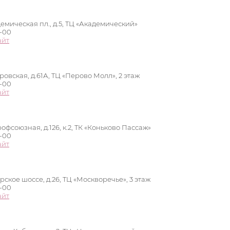
демическая пл., д.5, ТЦ «Академический»
0-00
айт
ровская, д.61А, ТЦ «Перово Молл», 2 этаж
0-00
айт
рофсоюзная, д.126, к.2, ТК «Коньково Пассаж»
0-00
айт
ское шоссе, д.26, ТЦ «Москворечье», 3 этаж
0-00
айт