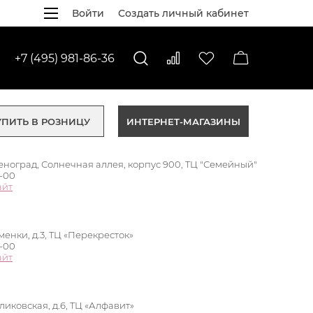
Войти
Создать личный кабинет
+7 (495) 981-86-36
УПИТЬ В РОЗНИЦУ
ИНТЕРНЕТ-МАГАЗИНЫ
леноград, Солнечная аллея, корпус 900, ТЦ "Семейный"
0-00
айт
менки, д.3, ТЦ «Перекресток»
0-00
айт
уликовская, д.6, ТЦ «Алфавит»