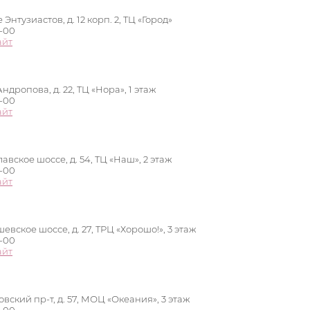
Энтузиастов, д. 12 корп. 2, ТЦ «Город»
0-00
айт
ндропова, д. 22, ТЦ «Нора», 1 этаж
0-00
айт
авское шоссе, д. 54, ТЦ «Наш», 2 этаж
0-00
айт
евское шоссе, д. 27, ТРЦ «Хорошо!», 3 этаж
0-00
айт
овский пр-т, д. 57, МОЦ «Океания», 3 этаж