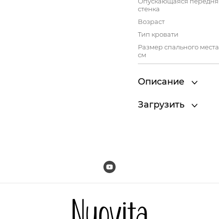
Опускающаяся передня
стенка
Возраст
Тип кровати
Размер спального места
см
Описание
Загрузить