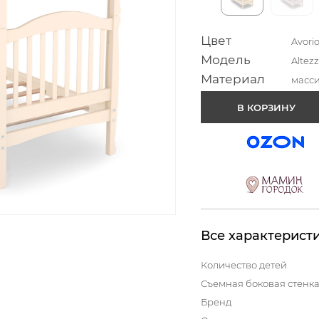
Цвет
Avori
Модель
Altez
Материал
масси
В КОРЗИНУ
Все характерист
Количество детей
Съемная боковая стенк
Бренд