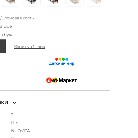
o/Слоновая кость
za Due
в бука
Купить в 1 клик
ики
2
а
Нет
NUOVITA