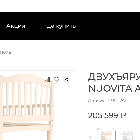
Акции
Где купить
тков
ДВУХЪЯР
NUOVITA 
Артикул: NUO_2ALT
205 599 ₽