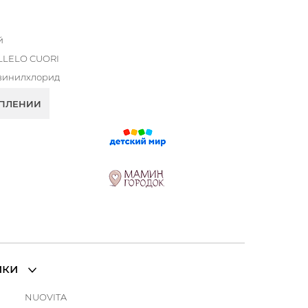
й
LLELO CUORI
винилхлорид
УПЛЕНИИ
ики
NUOVITA