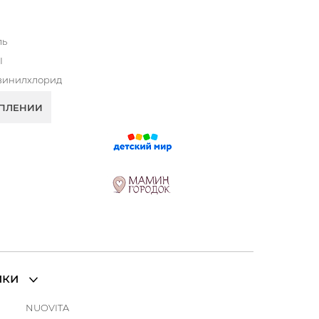
ль
I
винилхлорид
УПЛЕНИИ
ики
NUOVITA