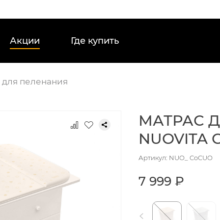
Акции
Где купить
 для пеленания
МАТРАС 
NUOVITA 
Артикул: NUO_ CoCUO
7 999 ₽