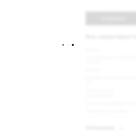
В КОРЗИНУ
Все характерист
Бренд
Опускающаяся передня
стенка
Возраст
Размер спального места
см
Собственное
производство
Съемная передняя стен
Защитные накладки
Описание