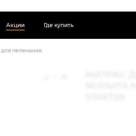
Акции
Где купить
 для пеленания
МАТРАС 
NUOVITA 
570Х720