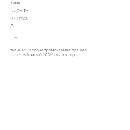
зима
NUOVITA
0 - 3 года
Да
Нет
ткань PU, водонепромокаемая плащев
ка c мембраной, 100% полиэстер