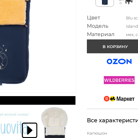
Цвет
Blu s
Модель
Islan
Материал
мех, 
В КОРЗИНУ
Все характерист
Капюшон