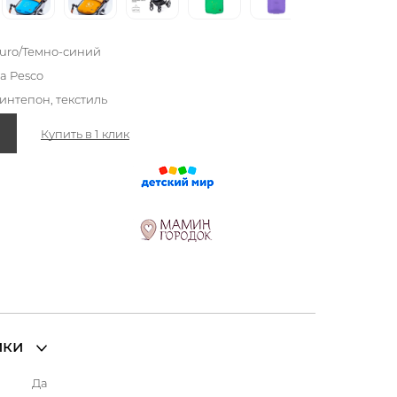
curo/Темно-синий
da Pesco
синтепон, текстиль
Купить в 1 клик
ики
Да