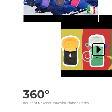
360°
Конверт меховой Nuovita Islanda Pesco