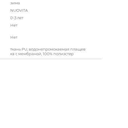
зима
NUOVITA
0-3 лет
Нет
Нет
ткань PU, водонепромокаемая плащев
ка c мембраной, 100% полиэстер