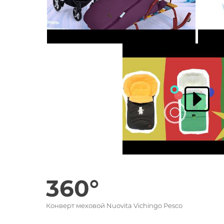
360°
Конверт меховой Nuovita Vichingo Pesco