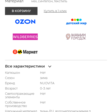
Материал
мех, синтепон, текстиль
В КОРЗИНУ
Купить в 1 клик
Все характеристики
Капюшон
Нет
Сезон
зима
Бренд
NUOVITA
Возраст
0-3 лет
Светоотражающие
Нет
элементы
Собственное
Нет
производство
Наружный материал
ткань PU, водонепромокаемая п