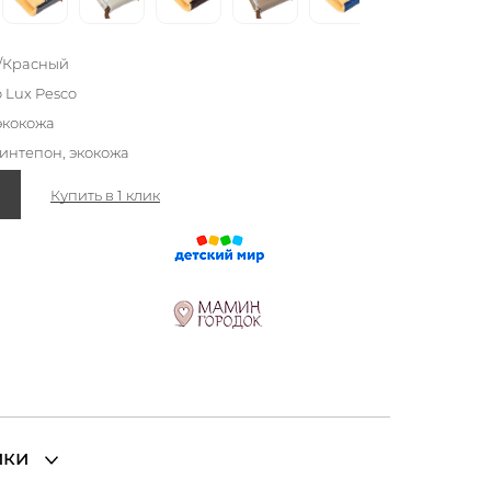
o/Красный
o Lux Pesco
экокожа
синтепон, экокожа
Купить в 1 клик
ики