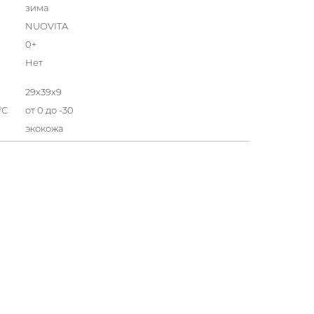
зима
NUOVITA
0+
Нет
29x39х9
°С
от 0 до -30
экокожа