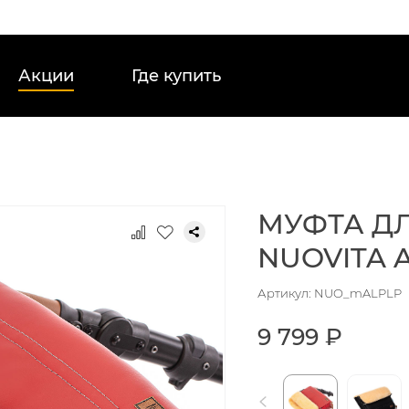
Акции
Где купить
МУФТА Д
NUOVITA 
Артикул: NUO_mALPLP
9 799 ₽