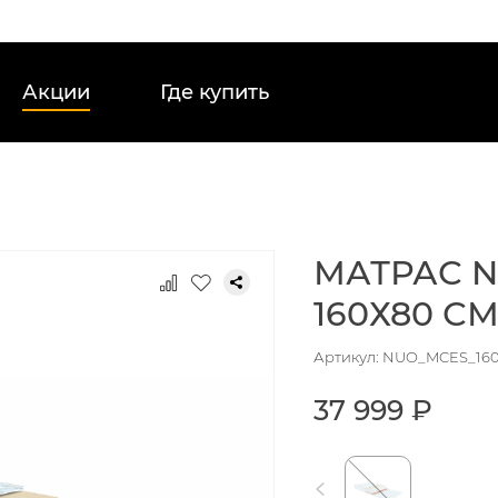
Акции
Где купить
МАТРАС N
160Х80 С
Артикул: NUO_MCES_160
37 999 ₽