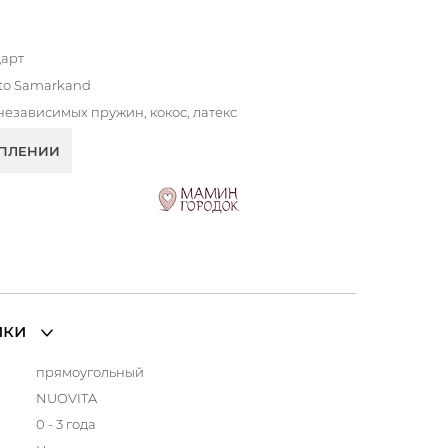
дарт
to Samarkand
независимых пружин, кокос, латекс
УПЛЕНИИ
ики
прямоугольный
NUOVITA
0 - 3 года