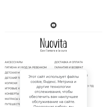
АКСЕССУАРЫ
ДОСТАВКА И ОПЛАТА
ГИГИЕНА И УХОД ЗА РЕБЕНКОМ
ГАРАНТИЯ И ВОЗВРАТ
ДЕТСКАЯ МЕБЕЛЬ
ПОЛИТИКА
КОНФИДЕНЦИАЛЬНОСТИ
Этот сайт использует файлы
ДЕТСКИЙ ТРАНСПОРТ
ПУБЛИЧНАЯ ОФЕРТА
cookie, Яндекс. Метрика и
КОЛЯСКИ
СОГЛАСИЕ НА ОБРАБОТКУ ПД
другие технологии
ИГРОВЫЕ КОМПЛЕКСЫ
отслеживания, чтобы
КОНВЕРТЫ И МУФТЫ
обеспечить вам наилучшее
МАТРАСЫ И НАМАТРАСНИКИ
обслуживание на сайте.
ПУТЕШЕСТВИЕ
Продолжая работу, вы