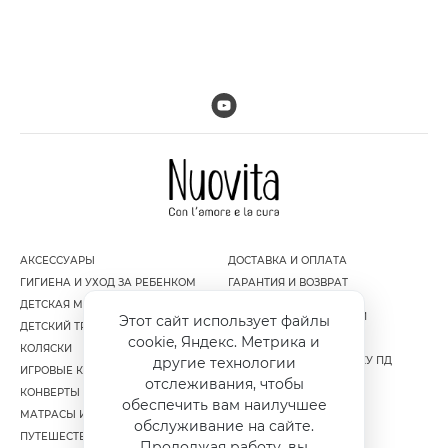
АКСЕССУАРЫ
ДОСТАВКА И ОПЛАТА
ГИГИЕНА И УХОД ЗА РЕБЕНКОМ
ГАРАНТИЯ И ВОЗВРАТ
ДЕТСКАЯ МЕБЕЛЬ
ПОЛИТИКА
КОНФИДЕНЦИАЛЬНОСТИ
Этот сайт использует файлы
ДЕТСКИЙ ТРАНСПОРТ
ПУБЛИЧНАЯ ОФЕРТА
cookie, Яндекс. Метрика и
КОЛЯСКИ
СОГЛАСИЕ НА ОБРАБОТКУ ПД
другие технологии
ИГРОВЫЕ КОМПЛЕКСЫ
отслеживания, чтобы
КОНВЕРТЫ И МУФТЫ
обеспечить вам наилучшее
МАТРАСЫ И НАМАТРАСНИКИ
обслуживание на сайте.
ПУТЕШЕСТВИЕ
Продолжая работу, вы