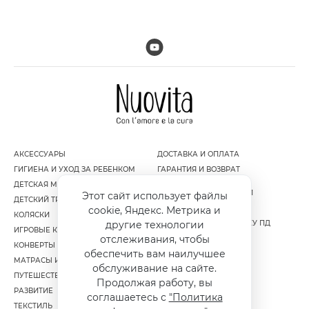
АКСЕССУАРЫ
ДОСТАВКА И ОПЛАТА
ГИГИЕНА И УХОД ЗА РЕБЕНКОМ
ГАРАНТИЯ И ВОЗВРАТ
ДЕТСКАЯ МЕБЕЛЬ
ПОЛИТИКА
КОНФИДЕНЦИАЛЬНОСТИ
Этот сайт использует файлы
ДЕТСКИЙ ТРАНСПОРТ
ПУБЛИЧНАЯ ОФЕРТА
cookie, Яндекс. Метрика и
КОЛЯСКИ
СОГЛАСИЕ НА ОБРАБОТКУ ПД
другие технологии
ИГРОВЫЕ КОМПЛЕКСЫ
отслеживания, чтобы
КОНВЕРТЫ И МУФТЫ
обеспечить вам наилучшее
МАТРАСЫ И НАМАТРАСНИКИ
обслуживание на сайте.
ПУТЕШЕСТВИЕ
Продолжая работу, вы
РАЗВИТИЕ
соглашаетесь с
"Политика
ТЕКСТИЛЬ