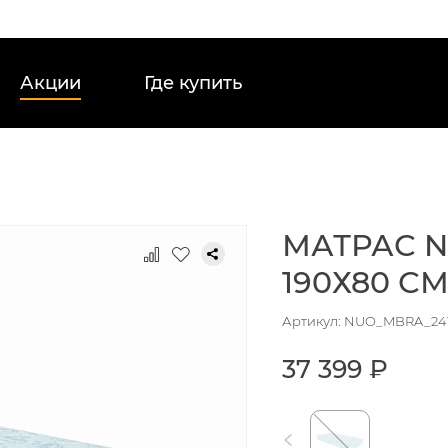
Акции
Где купить
МАТРАС N
190Х80 С
Артикул: NUO_MBRA_24
37 399 ₽