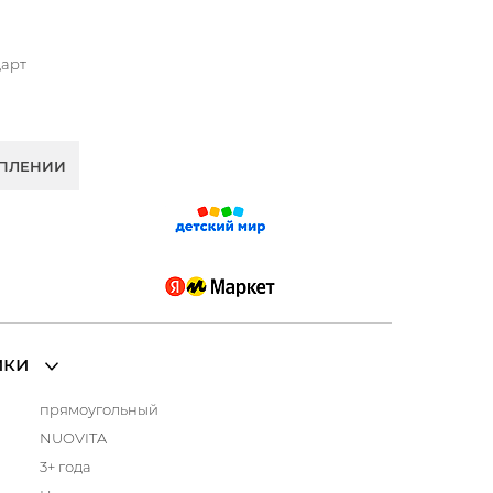
дарт
УПЛЕНИИ
ики
прямоугольный
NUOVITA
3+ года