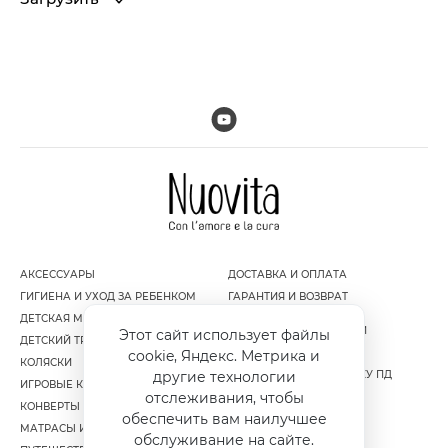
АКСЕССУАРЫ
ДОСТАВКА И ОПЛАТА
ГИГИЕНА И УХОД ЗА РЕБЕНКОМ
ГАРАНТИЯ И ВОЗВРАТ
ДЕТСКАЯ МЕБЕЛЬ
ПОЛИТИКА
КОНФИДЕНЦИАЛЬНОСТИ
Этот сайт использует файлы
ДЕТСКИЙ ТРАНСПОРТ
ПУБЛИЧНАЯ ОФЕРТА
cookie, Яндекс. Метрика и
КОЛЯСКИ
СОГЛАСИЕ НА ОБРАБОТКУ ПД
другие технологии
ИГРОВЫЕ КОМПЛЕКСЫ
отслеживания, чтобы
КОНВЕРТЫ И МУФТЫ
обеспечить вам наилучшее
МАТРАСЫ И НАМАТРАСНИКИ
обслуживание на сайте.