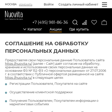
Войти
Создать личный кабинет
МОСКВА
ИЗМЕНИТЬ
+7 (495) 981-86-36
Каталог
Акции
Где купить
СОГЛАШЕНИЕ НА ОБРАБОТКУ
ПЕРСОНАЛЬНЫХ ДАННЫХ
Предоставляя свои персональные данные Пользователь сайта
https://nuovita.ru/
(далее – Сайт) даёт согласие на обработку,
хранение и использование своих персональных данных на
основании ФЗ № 152-ФЗ «О персональных данных» от 27.07.2006
г. в соответствии с Публичной офертой размещенной на сайте:
https://nuovita.ru/
в следующих целях:
Регистрации Пользователя, Покупателя на сайте
Осуществление клиентской поддержки
Получения Пользователем, Покупателем информации о
маркетинговых событиях