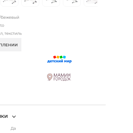
e/Бежевый
to
л, текстиль
УПЛЕНИИ
ики
а
Да