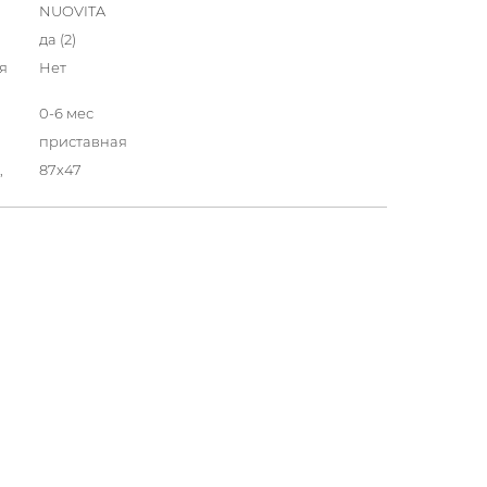
NUOVITA
да (2)
я
Нет
0-6 мес
приставная
,
87х47