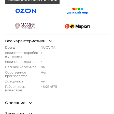
Все характеристики
Бренд
NUOVITA
Количество коробок
1
в упаковке
Количество ящиков
4
Наличие колесиков
Да
Собственное
Нет
производство
Доводчики
нет
Габариты, см
46x23x87,5
(упаковка)
Описание
Загрузить