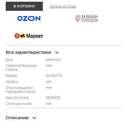
В КОРЗИНУ
Купить в 1 клик
Все характеристики
Дно
реечное
Съемная боковая
Нет
стенка
Бренд
NUOVITA
Колеса
нет
Опускающаяся
Нет
передняя стенка
Высота ложа
28/39/52
Стопоры колес
нет
Описание