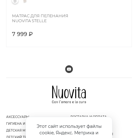
МАТРАС ДЛЯ ПЕЛЕНАНИЯ
NUOVITA STELLE
7 999 ₽
АКСЕССУАРЫ
ДОСТАВКА И ОПЛАТА
ГИГИЕНА И УХОД ЗА РЕБЕНКОМ
ГАРАНТИЯ И ВОЗВРАТ
Этот сайт использует файлы
ДЕТСКАЯ МЕБЕЛЬ
ПОЛИТИКА
cookie, Яндекс. Метрика и
КОНФИДЕНЦИАЛЬНОСТИ
ДЕТСКИЙ ТРАНСПОРТ