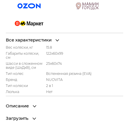
Все характеристики
Вес коляски, кг
15.8
Габариты коляски,
122х60х99
см
Шасси в сложенном
25х60х74
виде (ШxДxВ), см
Тип колес
Вспененная резина (EVA)
Бренд
NUOVITA
Тип коляски
2 в 1
Люлька
Нет
Описание
Загрузить