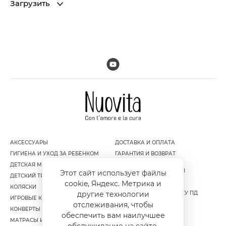
Загрузить
АКСЕССУАРЫ
ДОСТАВКА И ОПЛАТА
ГИГИЕНА И УХОД ЗА РЕБЕНКОМ
ГАРАНТИЯ И ВОЗВРАТ
ДЕТСКАЯ МЕБЕЛЬ
ПОЛИТИКА
КОНФИДЕНЦИАЛЬНОСТИ
Этот сайт использует файлы
ДЕТСКИЙ ТРАНСПОРТ
ПУБЛИЧНАЯ ОФЕРТА
cookie, Яндекс. Метрика и
КОЛЯСКИ
СОГЛАСИЕ НА ОБРАБОТКУ ПД
другие технологии
ИГРОВЫЕ КОМПЛЕКСЫ
отслеживания, чтобы
КОНВЕРТЫ И МУФТЫ
обеспечить вам наилучшее
МАТРАСЫ И НАМАТРАСНИКИ