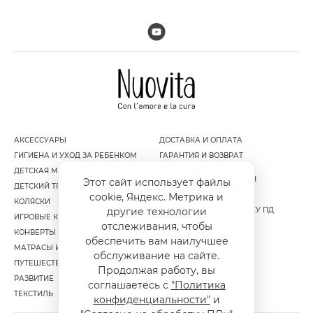
АКСЕССУАРЫ
ДОСТАВКА И ОПЛАТА
ГИГИЕНА И УХОД ЗА РЕБЕНКОМ
ГАРАНТИЯ И ВОЗВРАТ
ДЕТСКАЯ МЕБЕЛЬ
ПОЛИТИКА
КОНФИДЕНЦИАЛЬНОСТИ
Этот сайт использует файлы
ДЕТСКИЙ ТРАНСПОРТ
ПУБЛИЧНАЯ ОФЕРТА
cookie, Яндекс. Метрика и
КОЛЯСКИ
СОГЛАСИЕ НА ОБРАБОТКУ ПД
другие технологии
ИГРОВЫЕ КОМПЛЕКСЫ
отслеживания, чтобы
КОНВЕРТЫ И МУФТЫ
обеспечить вам наилучшее
МАТРАСЫ И НАМАТРАСНИКИ
обслуживание на сайте.
ПУТЕШЕСТВИЕ
Продолжая работу, вы
РАЗВИТИЕ
соглашаетесь с
"Политика
ТЕКСТИЛЬ
конфиденциальности"
и