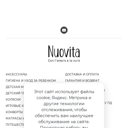
АКСЕССУАРЫ
ДОСТАВКА И ОПЛАТА
ГИГИЕНА И УХОД ЗА РЕБЕНКОМ
ГАРАНТИЯ И ВОЗВРАТ
ДЕТСКАЯ МЕБЕЛЬ
ПОЛИТИКА
КОНФИДЕНЦИАЛЬНОСТИ
Этот сайт использует файлы
ДЕТСКИЙ ТРАНСПОРТ
ПУБЛИЧНАЯ ОФЕРТА
cookie, Яндекс. Метрика и
КОЛЯСКИ
СОГЛАСИЕ НА ОБРАБОТКУ ПД
другие технологии
ИГРОВЫЕ КОМПЛЕКСЫ
отслеживания, чтобы
КОНВЕРТЫ И МУФТЫ
обеспечить вам наилучшее
МАТРАСЫ И НАМАТРАСНИКИ
обслуживание на сайте.
ПУТЕШЕСТВИЕ
Продолжая работу, вы