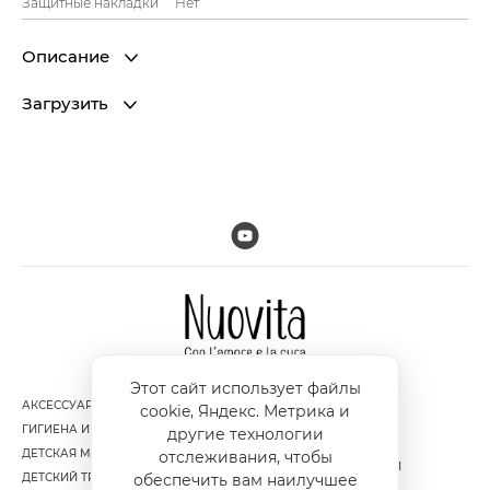
Защитные накладки
Нет
Описание
Загрузить
Этот сайт использует файлы
АКСЕССУАРЫ
ДОСТАВКА И ОПЛАТА
cookie, Яндекс. Метрика и
ГИГИЕНА И УХОД ЗА РЕБЕНКОМ
ГАРАНТИЯ И ВОЗВРАТ
другие технологии
ДЕТСКАЯ МЕБЕЛЬ
ПОЛИТИКА
отслеживания, чтобы
КОНФИДЕНЦИАЛЬНОСТИ
ДЕТСКИЙ ТРАНСПОРТ
обеспечить вам наилучшее