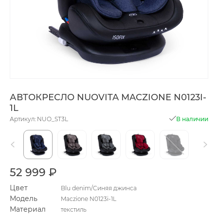
АВТОКРЕСЛО NUOVITA MACZIONE N0123I-
1L
Артикул: NUO_ST3L
В наличии
52 999 ₽
Цвет
Blu denim/Cиняя джинса
Модель
Maczione N0123i-1L
Материал
текстиль