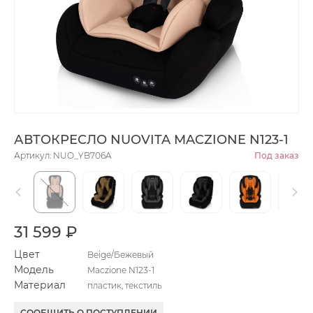
АВТОКРЕСЛО NUOVITA MACZIONE N123-1
Артикул: NUO_YB706A
Под заказ
31 599 ₽
Цвет
Beige/Бежевый
Модель
Maczione N123-1
Материал
пластик, текстиль
СООБЩИТЬ О ПОСТУПЛЕНИИ