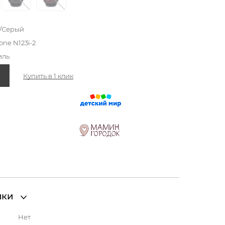
o/Серый
one N123i-2
иль
Купить в 1 клик
ики
Нет