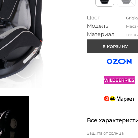
Цвет
Grigi
Модель
Maczi
Материал
текст
В КОРЗИНУ
Все характерист
Защита от солнца