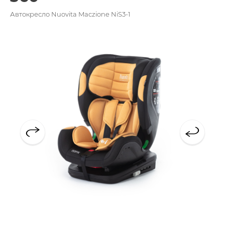
Автокресло Nuovita Maczione NiS3-1