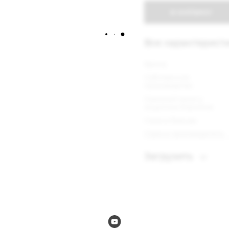
В КОРЗИНУ
Все характерист
Бренд
Собственное
производство
Съемный чехол у
защитных бортиков
Страна бренда
Страна производитель
Загрузить