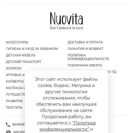
АКСЕССУАРЫ
ДОСТАВКА И ОПЛАТА
ГИГИЕНА И УХОД ЗА РЕБЕНКОМ
ГАРАНТИЯ И ВОЗВРАТ
ДЕТСКАЯ МЕБЕЛЬ
ПОЛИТИКА
КОНФИДЕНЦИАЛЬНОСТИ
ДЕТСКИЙ ТРАНСПОРТ
ПУБЛИЧНАЯ ОФЕРТА
КОЛЯСКИ
СОГЛАСИЕ НА ОБРАБОТКУ ПД
ИГРОВЫЕ КОМПЛЕКСЫ
Этот сайт использует файлы
КОНВЕРТЫ И МУФТЫ
cookie, Яндекс. Метрика и
МАТРАСЫ И НАМАТРАСНИКИ
другие технологии
ПУТЕШЕСТВИЕ
отслеживания, чтобы
РАЗВИТИЕ
обеспечить вам наилучшее
ТЕКСТИЛЬ
обслуживание на сайте.
Продолжая работу, вы
соглашаетесь с
"Политика
8(495)981-86-36
конфиденциальности"
и
INFO@NUOVITA.RU
SERVICE@NUOVITA.RU