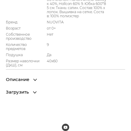
к 40%, Hollcon 60% 9. Юбка 600*8
5 см. Ткань: сатин. Состав: 100% х
лопок. Вышивка на сетке. Соста
в: 100% полиэстер
Бренд
NUOVITA
Возраст
от 0+
Собственное
Нет
производство
Количество
9
предметов
Подушка
Да
Размер наволочки
40х60
(ДхШ), см
Описание
Загрузить