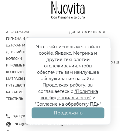
АКСЕССУАРЫ
ДОСТАВКА И ОПЛАТА
ГИГИЕНА И УХОД ЗА РЕБЕНКОМ
ГАРАНТИЯ И ВОЗВРАТ
ДЕТСКАЯ МЕБЕЛЬ
ПОЛИТИКА
Этот сайт использует файлы
КОНФИДЕНЦИАЛЬНОСТИ
ДЕТСКИЙ ТРАНСПОРТ
cookie, Яндекс. Метрика и
ПУБЛИЧНАЯ ОФЕРТА
КОЛЯСКИ
другие технологии
СОГЛАСИЕ НА ОБРАБОТКУ ПД
отслеживания, чтобы
ИГРОВЫЕ КОМПЛЕКСЫ
обеспечить вам наилучшее
КОНВЕРТЫ И МУФТЫ
обслуживание на сайте.
МАТРАСЫ И НАМАТРАСНИКИ
Продолжая работу, вы
ПУТЕШЕСТВИЕ
соглашаетесь с
"Политика
РАЗВИТИЕ
конфиденциальности"
и
ТЕКСТИЛЬ
"Согласие на обработку ПДн"
Продолжить
8(495)981-86-36
INFO@NUOVITA.RU
SERVICE@NUOVITA.RU
Г. МОСКВА, 1-Й ИНСТИТУТСКИЙ ПРОЕЗД Д.1 СТР.4