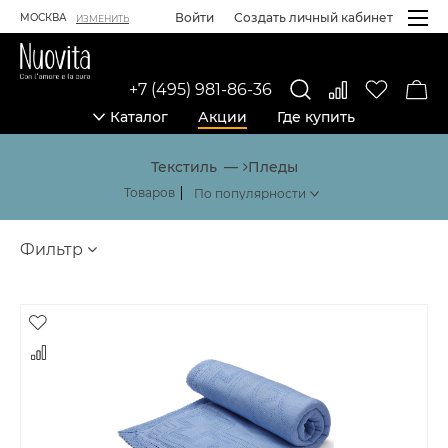
Войти
Создать личный кабинет
МОСКВА
ИЗМЕНИТЬ
+7 (495) 981-86-36
Каталог
Акции
Где купить
Каталог товаров
Текстиль
Пледы
Товаров
Фильтр
Товары